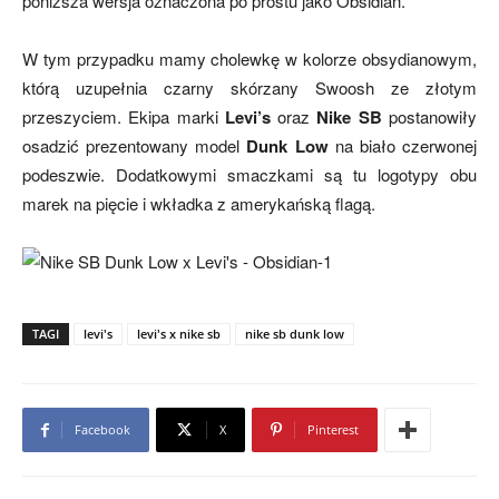
poniższa wersja oznaczona po prostu jako Obsidian.
W tym przypadku mamy cholewkę w kolorze obsydianowym,
którą uzupełnia czarny skórzany Swoosh ze złotym
przeszyciem. Ekipa marki
Levi’s
oraz
Nike SB
postanowiły
osadzić prezentowany model
Dunk Low
na biało czerwonej
podeszwie. Dodatkowymi smaczkami są tu logotypy obu
marek na pięcie i wkładka z amerykańską flagą.
TAGI
levi's
levi's x nike sb
nike sb dunk low
Facebook
X
Pinterest