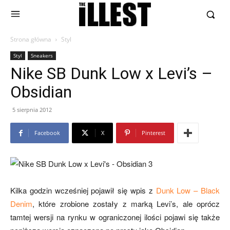
Strona główna
Styl
Styl
Sneakers
Nike SB Dunk Low x Levi’s –
Obsidian
5 sierpnia 2012
Facebook
X
Pinterest
Kilka godzin wcześniej pojawił się wpis z
Dunk Low – Black
Denim
, które zrobione zostały z marką Levi’s, ale oprócz
tamtej wersji na rynku w ograniczonej ilości pojawi się także