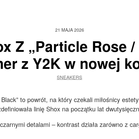
21 MAJA 2026
x Z „Particle Rose /
ner z Y2K w nowej k
SNEAKERS
Black” to powrót, na który czekali miłośnicy estet
zdefiniowała linię Shox na początku lat dwutysięcz
z czarnymi detalami – kontrast działa zarówno z c