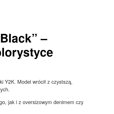
 Black” –
olorystyce
yki Y2K. Model wrócił z czystszą,
nych.
argo, jak i z oversizowym denimem czy