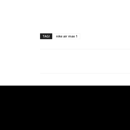
TAGI
nike air max 1
Facebook
X
Udział