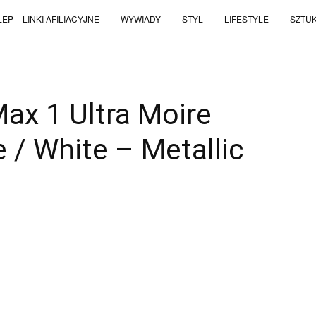
EP – LINKI AFILIACYJNE
WYWIADY
STYL
LIFESTYLE
SZTU
ax 1 Ultra Moire
 / White – Metallic
WhatsApp
Telegram
Email
Copy UR