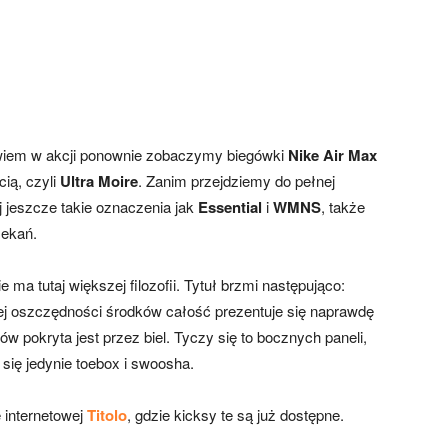
owiem w akcji ponownie zobaczymy biegówki
Nike Air Max
cią, czyli
Ultra Moire
. Zanim przejdziemy do pełnej
aj jeszcze takie oznaczenia jak
Essential
i
WMNS
, także
zekań.
e ma tutaj większej filozofii. Tytuł brzmi następująco:
 tej oszczędności środków całość prezentuje się naprawdę
w pokryta jest przez biel. Tyczy się to bocznych paneli,
się jedynie toebox i swoosha.
e internetowej
Titolo
, gdzie kicksy te są już dostępne.