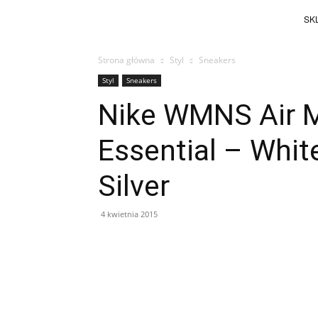
SKL
Strona główna
Styl
Sneakers
Styl
Sneakers
Nike WMNS Air M
Essential – White
Silver
4 kwietnia 2015
Facebook
X
Pinterest