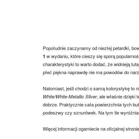
Popołudnie zaczynamy od niezłej petardki, b
1
w wydaniu, które cieszy się sporą popularnoś
charakterystyki to warto dodać, że widnieją tut
płeć piękna naprawdę nie ma powodów do nar
Natomiast, jeśli chodzi o samą kolorystykę to ni
White/White-Metallic Silver
, ale właśnie dzięki
dobrze. Praktycznie cała powierzchnia tych butó
podeszwy czy sznurówek. Na tym tle wyróżnia 
Więcej informacji ogarniecie na oficjalnej stroni