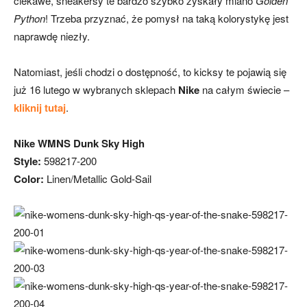
ciekawe, sneakersy te bardzo szybko zyskały miano
Golden
Python
! Trzeba przyznać, że pomysł na taką kolorystykę jest
naprawdę niezły.
Natomiast, jeśli chodzi o dostępność, to kicksy te pojawią się
już 16 lutego w wybranych sklepach
Nike
na całym świecie –
kliknij tutaj
.
Nike WMNS Dunk Sky High
Style:
598217-200
Color:
Linen/Metallic Gold-Sail