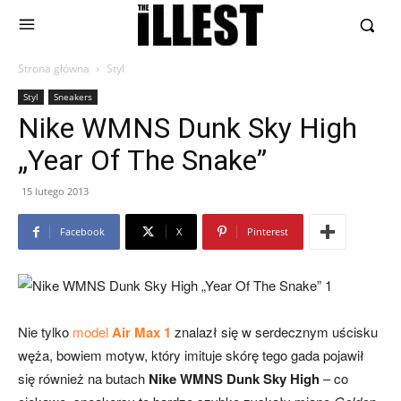
Strona główna
Styl
Styl
Sneakers
Nike WMNS Dunk Sky High
„Year Of The Snake”
15 lutego 2013
Facebook
X
Pinterest
Nie tylko
model
Air Max 1
znalazł się w serdecznym uścisku
węża, bowiem motyw, który imituje skórę tego gada pojawił
się również na butach
Nike WMNS Dunk Sky High
– co