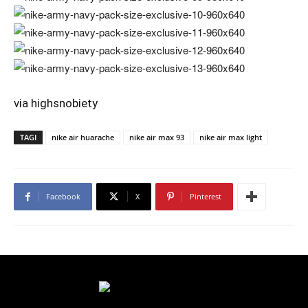
via
highsnobiety
TAGI
nike air huarache
nike air max 93
nike air max light
Facebook
X
Pinterest