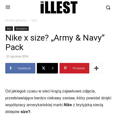
Strona główna
Styl
Styl
Sneakers
Nike x size? „Army & Navy”
Pack
31 stycznia 2014
Facebook
X
Pinterest
Od jakiegoś czasu w sieci krążą zajawkowe zdjęcia,
przedstawiające bardzo ciekawy zestaw, który powstał dzięki
współpracy amerykańskiej marki
Nike
z brytyjską siecią
sklepów
size?
.