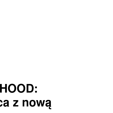
RHOOD:
ca z nową