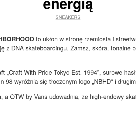
energią
SNEAKERS
IGHBORHOOD
to ukłon w stronę rzemiosła i street
ję z DNA skateboardingu. Zamsz, skóra, tonalne pr
aft „Craft With Pride Tokyo Est. 1994”, surowe hasła
 98 wyróżnia się tłoczonym logo „NBHD” i długim
a OTW by Vans udowadnia, że high-endowy skatew