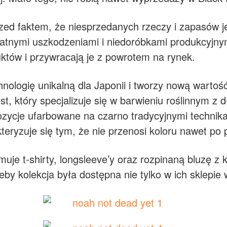
ed faktem, że niesprzedanych rzeczy i zapasów je
katnymi uszkodzeniami i niedoróbkami produkcyjnym
uktów i przywracają je z powrotem na rynek.
nologię unikalną dla Japonii i tworzy nową wartoś
t, który specjalizuje się w barwieniu roślinnym z d
ozycje ufarbowane na czarno tradycyjnymi technik
teryzuje się tym, że nie przenosi koloru nawet po p
uje t-shirty, longsleeve’y oraz rozpinaną bluzę 
eby kolekcja była dostępna nie tylko w ich sklepie 