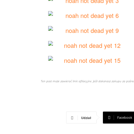
Ten post może zawierać linki afiliacyjne. Jeśli dokonasz zakupu za poś
Facebook
Udział