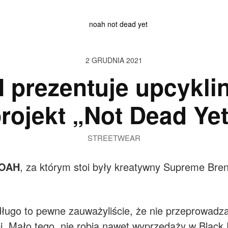
2 GRUDNIA 2021
 prezentuje upcykli
rojekt „Not Dead Ye
STREETWEAR
OAH
, za którym stoi były kreatywny Supreme Bre
 długo to pewne zauważyliście, że nie przeprowad
. Mało tego, nie robią nawet wyprzedaży w Black 