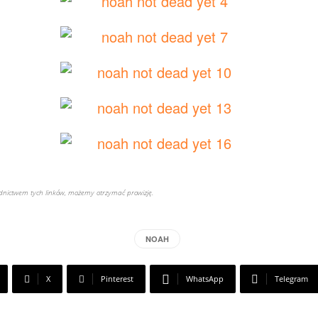
rednictwem tych linków, możemy otrzymać prowizję.
NOAH
X
Pinterest
WhatsApp
Telegram