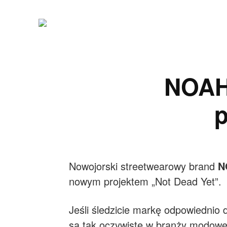
NOAH
p
Nowojorski streetwearowy brand
N
nowym projektem „Not Dead Yet”.
Jeśli śledzicie markę odpowiednio
są tak oczywiste w branży modowej