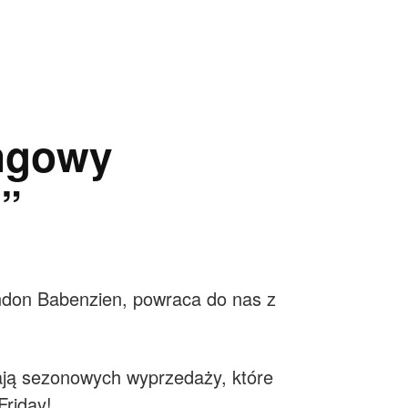
ngowy
t”
ndon Babenzien, powraca do nas z
zają sezonowych wyprzedaży, które
Friday!