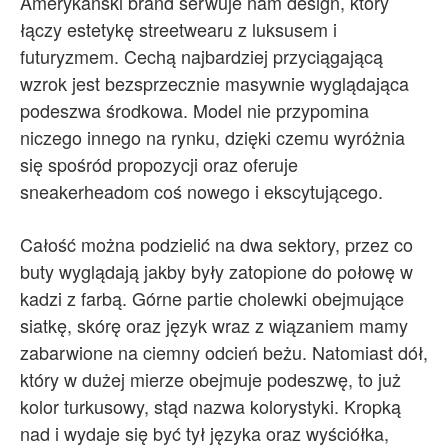
Amerykański brand serwuje nam design, który
łączy estetykę streetwearu z luksusem i
futuryzmem. Cechą najbardziej przyciągającą
wzrok jest bezsprzecznie masywnie wyglądająca
podeszwa środkowa. Model nie przypomina
niczego innego na rynku, dzięki czemu wyróżnia
się spośród propozycji oraz oferuje
sneakerheadom coś nowego i ekscytującego.
Całość można podzielić na dwa sektory, przez co
buty wyglądają jakby były zatopione do połowę w
kadzi z farbą. Górne partie cholewki obejmujące
siatkę, skórę oraz język wraz z wiązaniem mamy
zabarwione na ciemny odcień beżu. Natomiast dół,
który w dużej mierze obejmuje podeszwę, to już
kolor turkusowy, stąd nazwa kolorystyki. Kropką
nad i wydaje się być tył języka oraz wyściółka,