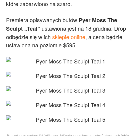
które zabarwiono na szaro.
Premiera opisywanych butów
Pyer Moss The
ustawiona jest na 18 grudnia. Drop
Sculpt „Teal”
odbędzie się w ich
sklepie online
, a cena będzie
ustawiona na poziomie $595.
Ten post może zawierać linki afiliacyjne. Jeśli dokonasz zakupu za pośrednictwem tych linków,