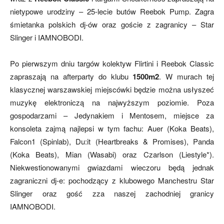
nietypowe urodziny – 25-lecie butów Reebok Pump. Zagra
śmietanka polskich dj-ów oraz goście z zagranicy – Star
Slinger i IAMNOBODI.
Po pierwszym dniu targów kolektyw Flirtini i Reebok Classic
zapraszają na afterparty do klubu
1500m2
. W murach tej
klasycznej warszawskiej miejscówki będzie można usłyszeć
muzykę elektroniczą na najwyższym poziomie. Poza
gospodarzami – Jedynakiem i Mentosem, miejsce za
konsoleta zajmą najlepsi w tym fachu: Auer (Koka Beats),
Falcon1 (Spinlab), Du:it (Heartbreaks & Promises), Panda
(Koka Beats), Mian (Wasabi) oraz Czarlson (Liestyle*).
Niekwestionowanymi gwiazdami wieczoru będą jednak
zagraniczni dj-e: pochodzący z klubowego Manchestru Star
Slinger oraz gość zza naszej zachodniej granicy
IAMNOBODI.