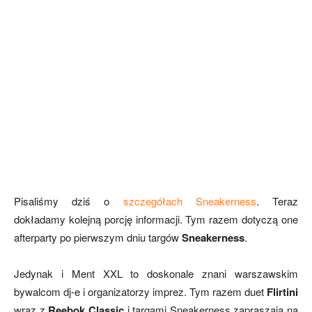
Pisaliśmy dziś o
szczegółach Sneakerness
. Teraz
dokładamy kolejną porcję informacji. Tym razem dotyczą one
afterparty po pierwszym dniu targów
Sneakerness
.
Jedynak i Ment XXL to doskonale znani warszawskim
bywalcom dj-e i organizatorzy imprez. Tym razem duet
Flirtini
wraz z
Reebok Classic
i targami Sneakerness zapraszają na