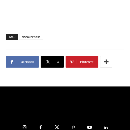
TAGI
sneakerness
Facebook
X
Pinterest