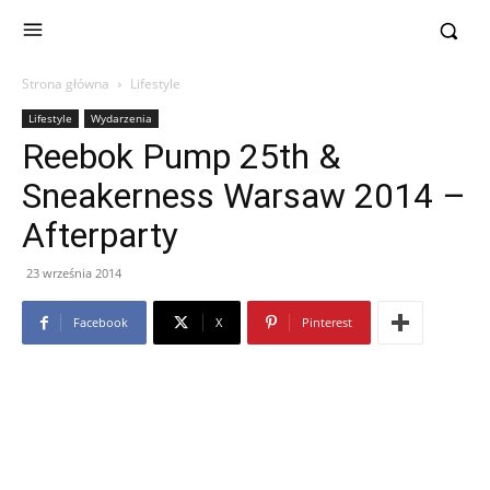
Strona główna
Lifestyle
Lifestyle
Wydarzenia
Reebok Pump 25th &
Sneakerness Warsaw 2014 –
Afterparty
23 września 2014
Facebook
X
Pinterest