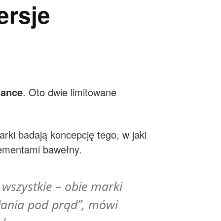
ersje
lance
. Oto dwie limitowane
arki badają koncepcję tego, w jaki
lementami bawełny.
 wszystkie – obie marki
łania pod prąd”, mówi