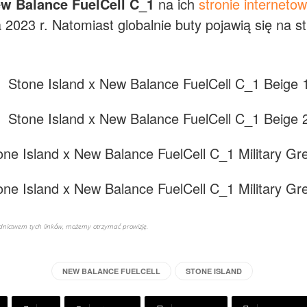
w Balance FuelCell C_1
na ich
stronie internetow
 2023 r. Natomiast globalnie buty pojawią się na s
rednictwem tych linków, możemy otrzymać prowizję.
NEW BALANCE FUELCELL
STONE ISLAND