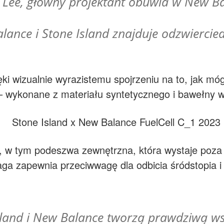
 Lee, główny projektant obuwia w New Ba
lance i Stone Island znajduje odzwiercie
i wizualnie wyrazistemu spojrzeniu na to, jak mó
– wykonane z materiału syntetycznego i bawełny w 
 w tym podeszwa zewnętrzna, która wystaje poza pi
a zapewnia przeciwwagę dla odbicia śródstopia i z
land i New Balance tworzą prawdziwą ws