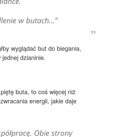
lance.
dlenie w butach…”
głby wyglądać but do biegania,
jednej dzianinie.
ętę buta, to coś więcej niż
wracania energii, jakie daje
półpracę. Obie strony