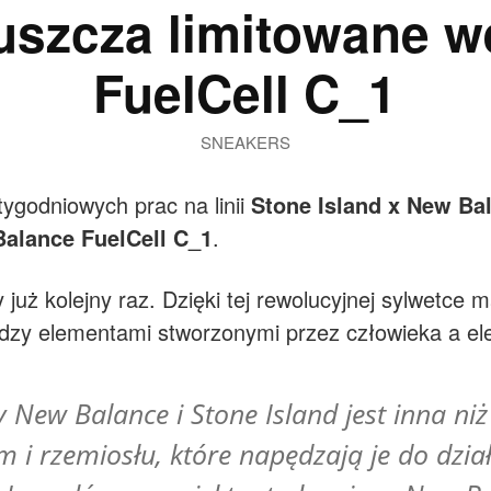
szcza limitowane w
FuelCell C_1
SNEAKERS
ygodniowych prac na linii
Stone Island x New Ba
alance FuelCell C_1
.
uż kolejny raz. Dzięki tej rewolucyjnej sylwetce m
ędzy elementami stworzonymi przez człowieka a e
New Balance i Stone Island jest inna niż
 i rzemiosłu, które napędzają je do dzia