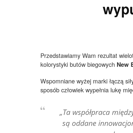
wypu
Przedstawiamy Wam rezultat wielot
kolorystyki butów biegowych
New B
Wspomniane wyżej marki łączą siły j
sposób człowiek wypełnia lukę mi
„Ta współpraca między 
są oddane innowacjom