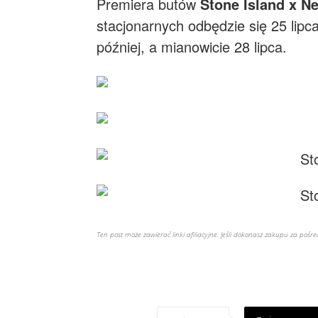
Premiera butów
Stone Island x
Ne
stacjonarnych odbędzie się 25 lipca
później, a mianowicie 28 lipca.
Ten post może zawierać linki afiliacyjne. Jeśli dokonasz zakupu za poś