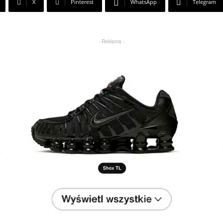
X
Pinterest
WhatsApp
Telegram
- Reklama -