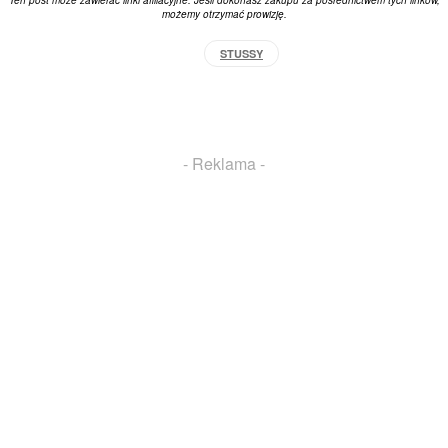
możemy otrzymać prowizję.
STUSSY
Facebook
X
Pinterest
WhatsApp
- Reklama -