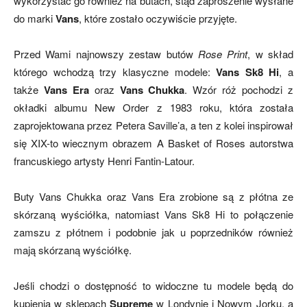
wykorzystać go również na butach, stąd zaproszenie wysłane
do marki
Vans
, które zostało oczywiście przyjęte.
Przed Wami najnowszy zestaw butów
Rose Print
, w skład
którego wchodzą trzy klasyczne modele:
Vans Sk8 Hi
, a
także
Vans Era
oraz
Vans Chukka
. Wzór róż pochodzi z
okładki albumu New Order z 1983 roku, która została
zaprojektowana przez Petera Saville’a, a ten z kolei inspirował
się XIX-to wiecznym obrazem A Basket of Roses autorstwa
francuskiego artysty Henri Fantin-Latour.
Buty Vans Chukka oraz Vans Era zrobione są z płótna ze
skórzaną wyściółka, natomiast Vans Sk8 Hi to połączenie
zamszu z płótnem i podobnie jak u poprzedników również
mają skórzaną wyściółkę.
Jeśli chodzi o dostępność to widoczne tu modele będą do
kupienia w sklepach
Supreme
w Londynie i Nowym Jorku, a