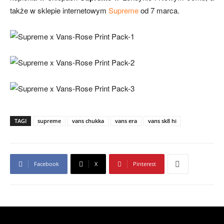
także w sklepie internetowym
Supreme
od 7 marca.
TAGI
supreme
vans chukka
vans era
vans sk8 hi
Facebook
X
Pinterest