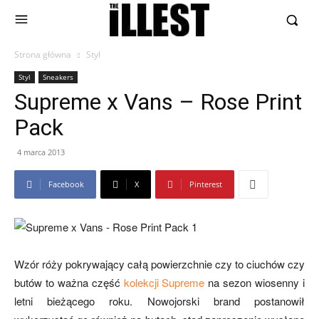
Strona główna
Styl
Styl
Sneakers
Supreme x Vans – Rose Print
Pack
4 marca 2013
Facebook
X
Pinterest
Wzór róży pokrywający całą powierzchnie czy to ciuchów czy
butów to ważna część
kolekcji Supreme
na sezon wiosenny i
letni bieżącego roku. Nowojorski brand postanowił