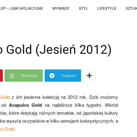
EP – LINKI AFILIACYJNE
WYWIADY
STYL
LIFESTYLE
SZTU
o Gold (Jesień 2012)
WhatsApp
Telegram
 Gold
z ich jesienna kolekcją na 2012 rok. Dziś możemy
k od
Acapulco Gold
na najbliższe kilka tygodni. Wśród
tów, które dotykają różnych tematów, od japońskiej kultury
lka wyszła oczywiście w kilku wersjach kolorystycznych, a
co Gold
.