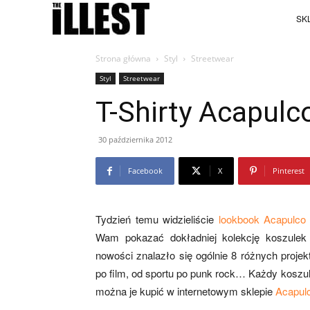
SKL
Strona główna
Styl
Streetwear
Styl
Streetwear
T-Shirty Acapulc
30 października 2012
Facebook
X
Pinterest
Tydzień temu widzieliście
lookbook Acapulco
Wam pokazać dokładniej kolekcję koszule
nowości znalazło się ogólnie 8 różnych projek
po film, od sportu po punk rock… Każdy koszu
można je kupić w internetowym sklepie
Acapul