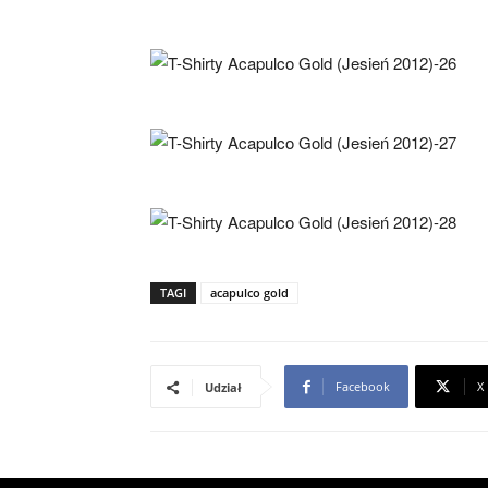
TAGI
acapulco gold
Facebook
X
Udział