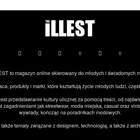
ST to magazyn online skierowany do młodych i świadomych 
jsca, produkty i marki, które kształtują życie młodych ludzi, c
 przedstawianie kultury ulicznej za pomocą treści, od najświe
 zagadnieniami jak streetwear, moda miejska, casual oraz vint
wywiady, kończąc na poradnikach modowych.
kże tematy związane z designem, technologią, a także z archi