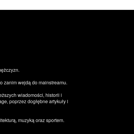
mężczyzn.
zęsto zanim wejdą do mainstreamu.
ższych wiadomości, historii i
age, poprzez dogłębne artykuły i
tekturą, muzyką oraz sportem.