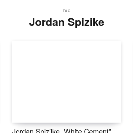
TAG
Jordan Spizike
Jordan Spiz’ike „White Cement”