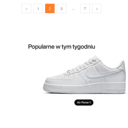
...
1
2
3
7