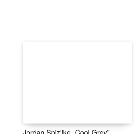
Jordan Spiz’ike „Cool Grey”