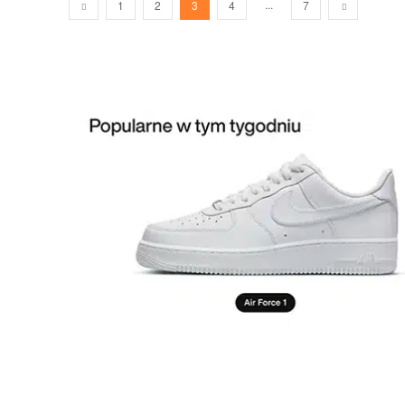
...
1
2
3
4
7