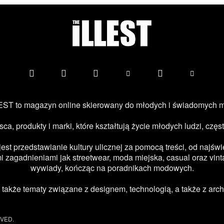
ST to magazyn online skierowany do młodych i świadomych 
jsca, produkty i marki, które kształtują życie młodych ludzi, c
 przedstawianie kultury ulicznej za pomocą treści, od najświe
 zagadnieniami jak streetwear, moda miejska, casual oraz vint
wywiady, kończąc na poradnikach modowych.
kże tematy związane z designem, technologią, a także z archi
RVED.