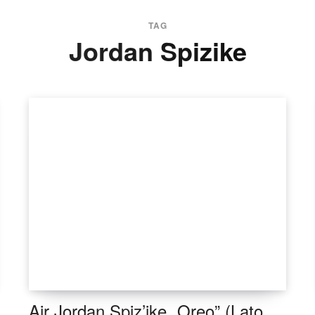
TAG
Jordan Spizike
Air Jordan Spiz’ike „Oreo” (Lato