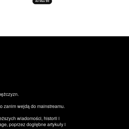
mężczyzn.
zęsto zanim wejdą do mainstreamu.
ższych wiadomości, historii i
age, poprzez dogłębne artykuły i