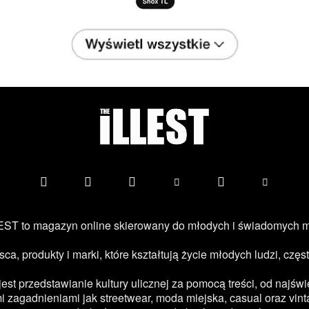
ST to magazyn online skierowany do młodych i świadomych 
jsca, produkty i marki, które kształtują życie młodych ludzi, c
 przedstawianie kultury ulicznej za pomocą treści, od najświe
 zagadnieniami jak streetwear, moda miejska, casual oraz vint