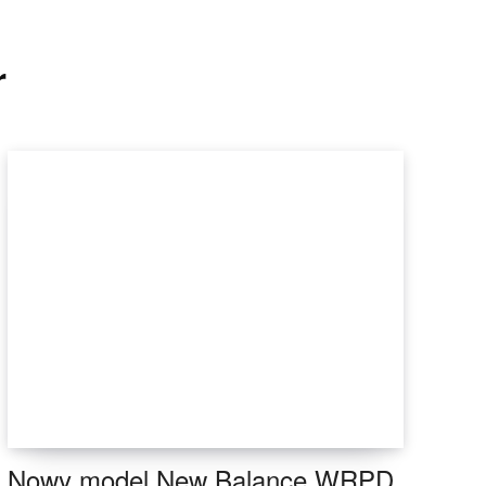
r
Nowy model New Balance WRPD