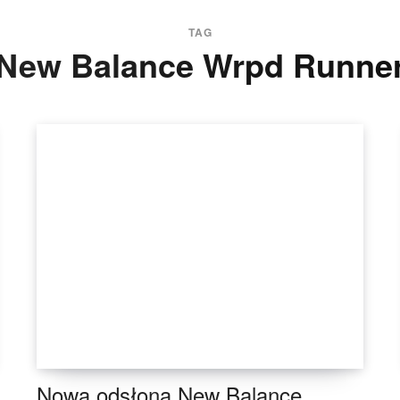
TAG
New Balance Wrpd Runne
Nowa odsłona New Balance