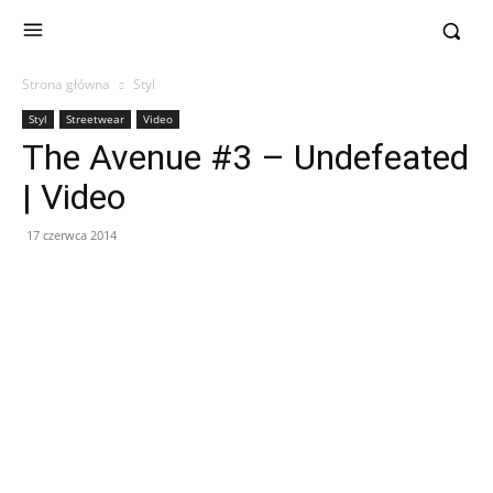
Strona główna
Styl
Styl
Streetwear
Video
The Avenue #3 – Undefeated
| Video
17 czerwca 2014
Facebook
X
Pinterest
WhatsApp