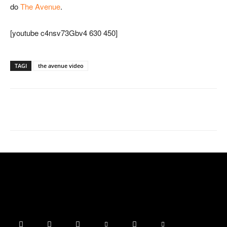
do
The Avenue
.
[youtube c4nsv73Gbv4 630 450]
TAGI
the avenue video
Facebook
X
Pinterest
WhatsApp