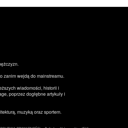
mężczyzn.
zęsto zanim wejdą do mainstreamu.
ższych wiadomości, historii i
age, poprzez dogłębne artykuły i
tekturą, muzyką oraz sportem.