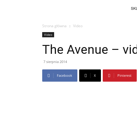
SKL
Strona główna
Video
Video
The Avenue – v
7 sierpnia 2014
Facebook
X
Pinterest