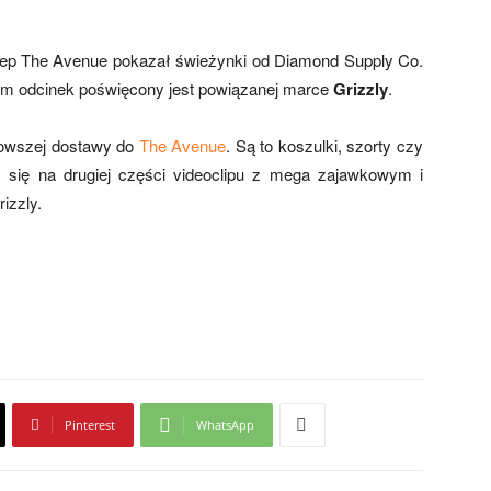
ep The Avenue pokazał świeżynki od Diamond Supply Co.
zem odcinek poświęcony jest powiązanej marce
Grizzly
.
jnowszej dostawy do
The Avenue
. Są to koszulki, szorty czy
ić się na drugiej części videoclipu z mega zajawkowym i
izzly.
Pinterest
WhatsApp