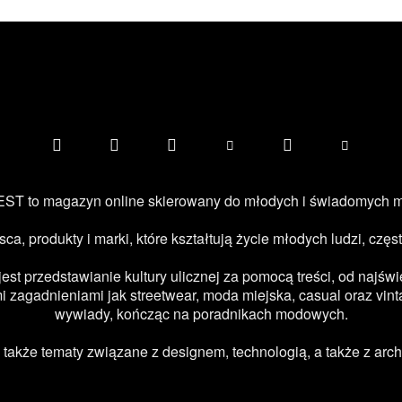
ST to magazyn online skierowany do młodych i świadomych 
jsca, produkty i marki, które kształtują życie młodych ludzi, c
 przedstawianie kultury ulicznej za pomocą treści, od najświe
 zagadnieniami jak streetwear, moda miejska, casual oraz vint
wywiady, kończąc na poradnikach modowych.
kże tematy związane z designem, technologią, a także z archi