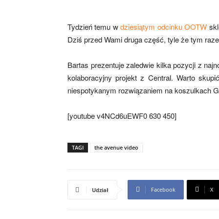
Tydzień temu w
dziesiątym odcinku OOTW
skl
Dziś przed Wami druga część, tyle że tym ra
Bartas prezentuje zaledwie kilka pozycji z na
kolaboracyjny projekt z Central. Warto skup
niespotykanym rozwiązaniem na koszulkach Gr
[youtube v4NCd6uEWF0 630 450]
TAGI
the avenue video
Facebook
X
Udział