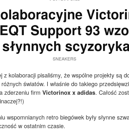
olaboracyjne Victor
 EQT Support 93 wz
 słynnych scyzoryk
SNEAKERS
j z kolaboracji pisaliśmy, że wspólne projekty są 
e różnych światów. I właśnie do takiego przedsięw
na zderzeniu firm
Victorinox x adidas
. Całość zos
inaczej?!)
niu wspomnianych retro biegówek były słynne szwa
czność w ostatnim czasie.