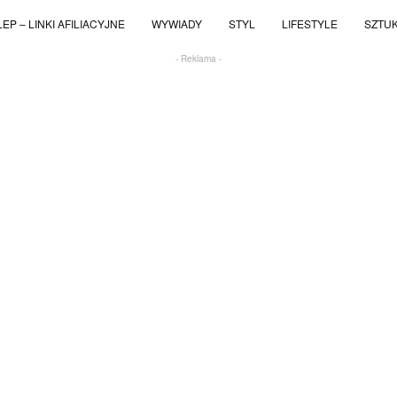
EP – LINKI AFILIACYJNE
WYWIADY
STYL
LIFESTYLE
SZTU
- Reklama -