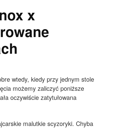
inox x
orowane
ach
dobre wtedy, kiedy przy jednym stole
zięcia możemy zaliczyć poniższe
tała oczywiście zatytułowana
jcarskie malutkie scyzoryki. Chyba