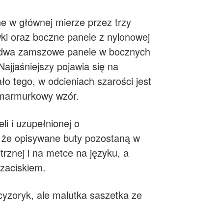
e w głównej mierze przez trzy
wki oraz boczne panele z nylonowej
raz dwa zamszowe panele w bocznych
Najjaśniejszy pojawia się na
ło tego, w odcieniach szarości jest
y marmurkowy wzór.
i i uzupełnionej o
ć, że opisywane buty pozostaną w
rznej i na metce na języku, a
 zaciskiem.
yzoryk, ale malutka saszetka ze