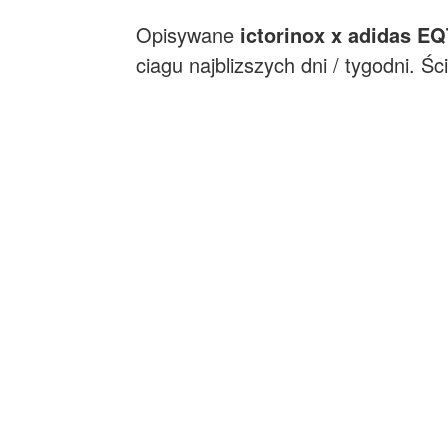
Opisywane
ictorinox x adidas E
ciagu najblizszych dni / tygodni. Śc