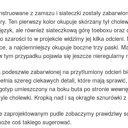
struowane z zamszu i siateczki zostały zabarwion
ry. Ten pierwszy kolor okupuje skórzany tył chole
ko język, ale również siateczkową górę toeboxu o
szarości to w projekcie widzimy jej kilka odcieni. 
ce, a najciemniejszy okupuje boczne trzy paski. Ma
 w tym przypadku pojawia się jeszcze nieregularn
podeszwie zabarwionej na przytłumiony odcień biel
ełnia szereg ciekawych detali, które mają sprawi
ogotyp umieszczony na boku buta po stronie wewnęt
tyle cholewki. Kropką nad i są okrągłe sznurówki z
ie zaprojektowanym pudle zobaczymy prawdziwy sc
może coś takiego sugerować.