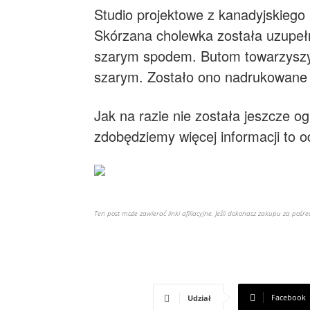
Studio projektowe z kanadyjskiego
Skórzana cholewka została uzupełn
szarym spodem. Butom towarzyszy
szarym. Zostało ono nadrukowane w
Jak na razie nie została jeszcze o
zdobędziemy więcej informacji to
Ten post może zawierać linki afiliacyjne. Jeśli dokonasz zakupu za poś
Facebook
Udział