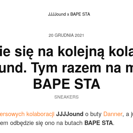
20 GRUDNIA 2021
ie się na kolejną kol
und. Tym razem na 
BAPE STA
SNEAKERS
ersowych kolaboracji
JJJJound
o buty
Danner
, a
azem odbędzie się ono na butach
BAPE STA
.