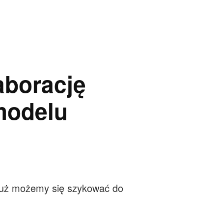
aborację
modelu
 już możemy się szykować do