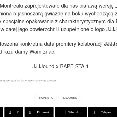
 Montréalu zaprojektowało dla nas białawą wersję 
iona o jasnoszarą gwiazdę na boku wychodzącą z 
 specjalne opakowanie z charakterystycznym dla
 całej jego powierzchni i uzupełnione o logo JJJ
głoszona konkretna data premiery kolaboracji
JJJJ
 od razu damy Wam znać.
rednictwem tych linków, możemy otrzymać prowizję.
BAPE STA
JJJJOUND
X
Pinterest
WhatsApp
Telegram