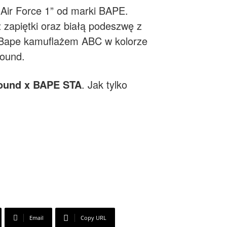
„Air Force 1” od marki BAPE.
zapiętki oraz białą podeszwę z
 Bape kamuflażem ABC w kolorze
Jound.
ound x BAPE STA
. Jak tylko
Email
Copy URL