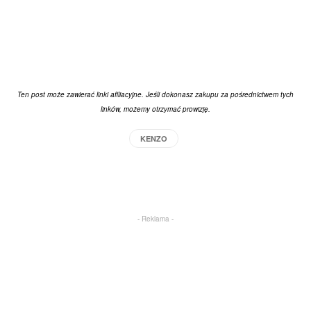
Ten post może zawierać linki afiliacyjne. Jeśli dokonasz zakupu za pośrednictwem tych
linków, możemy otrzymać prowizję.
KENZO
Facebook
X
Pinterest
WhatsApp
- Reklama -