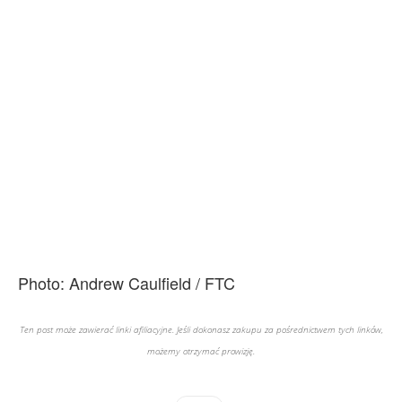
Photo: Andrew Caulfield / FTC
Ten post może zawierać linki afiliacyjne. Jeśli dokonasz zakupu za pośrednictwem tych linków,
możemy otrzymać prowizję.