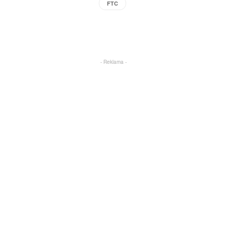
FTC
Facebook
X
Pinterest
WhatsApp
- Reklama -