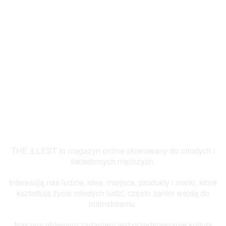
THE ILLEST to magazyn online skierowany do młodych i
świadomych mężczyzn.
Interesują nas ludzie, idee, miejsca, produkty i marki, które
kształtują życie młodych ludzi, często zanim wejdą do
mainstreamu.
Naszym głównym zadaniem jest przedstawianie kultury