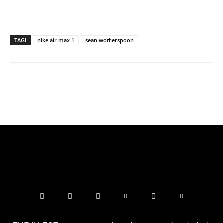
TAGI
nike air max 1
sean wotherspoon
Facebook
X
Pinterest
WhatsApp