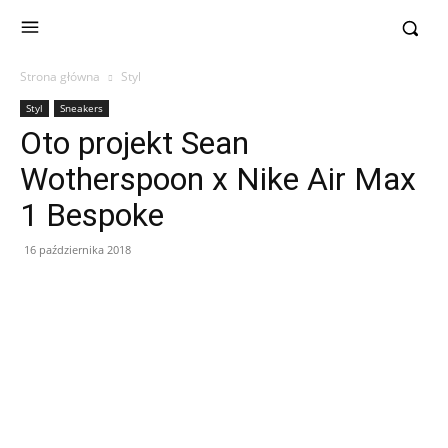
Strona główna
Styl
Styl
Sneakers
Oto projekt Sean
Wotherspoon x Nike Air Max
1 Bespoke
16 października 2018
Facebook
X
Pinterest
WhatsApp