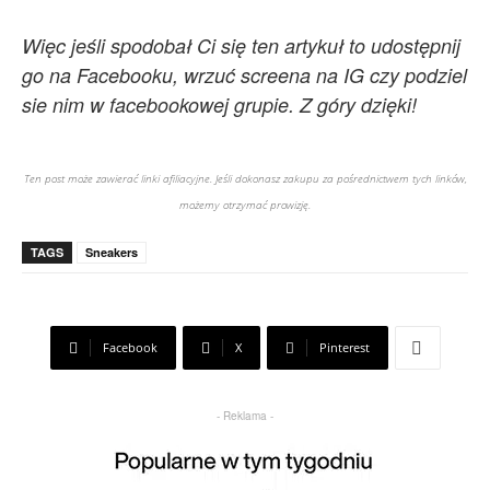
Więc jeśli spodobał Ci się ten artykuł to udostępnij
go na Facebooku, wrzuć screena na IG czy podziel
sie nim w facebookowej grupie. Z góry dzięki!
Ten post może zawierać linki afiliacyjne. Jeśli dokonasz zakupu za pośrednictwem tych linków,
możemy otrzymać prowizję.
TAGS
Sneakers
Facebook
X
Pinterest
- Reklama -