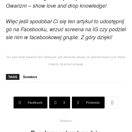
Gwarizm – show love and drop knowledge!
Więc jeśli spodobał Ci się ten artykuł to udostępnij
go na Facebooku, wrzuć screena na IG czy podziel
sie nim w facebookowej grupie. Z góry dzięki!
Ten post może zawierać linki afiliacyjne. Jeśli dokonasz zakupu za pośrednictwem tych linków,
możemy otrzymać prowizję.
TAGS
Sneakers
Facebook
X
Pinterest
- Reklama -